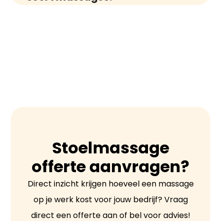
Stoelmassage verschilt van andere
massages doordat het korter is,
meestal tussen 10-20 minuten, en
wordt uitgevoerd terwijl de cliënt
gekleed is. Het is ook meer gefocust en
minder uitgebreid dan een volledige
lichaamsmassage.
Stoelmassage
offerte aanvragen?
Direct inzicht krijgen hoeveel een massage
op je werk kost voor jouw bedrijf? Vraag
direct een offerte aan of bel voor advies!