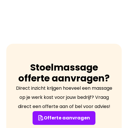
massages doordat het korter is,
meestal tussen 10-20 minuten, en
wordt uitgevoerd terwijl de cliënt
gekleed is. Het is ook meer gefocust en
minder uitgebreid dan een volledige
lichaamsmassage.
Stoelmassage
offerte aanvragen?
Direct inzicht krijgen hoeveel een massage
op je werk kost voor jouw bedrijf? Vraag
direct een offerte aan of bel voor advies!
Offerte aanvragen