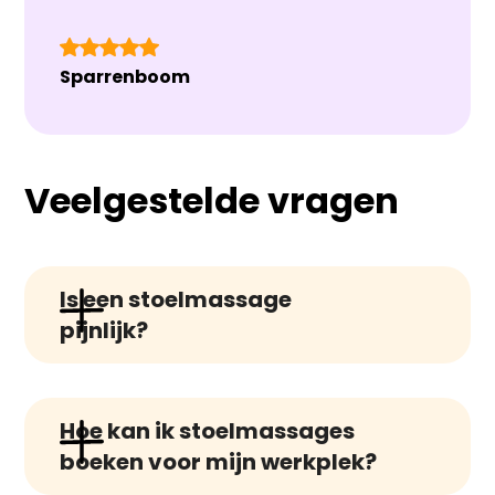
Sparrenboom
Veelgestelde vragen
Is een stoelmassage 
pijnlijk?
Een stoelmassage zou niet pijnlijk
Hoe kan ik stoelmassages 
moeten zijn. Het kan enige druk en
boeken voor mijn werkplek?
ongemak veroorzaken, vooral in