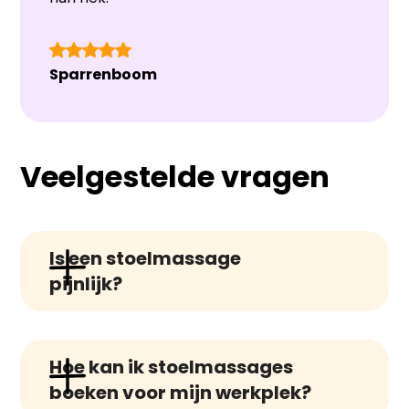
Sparrenboom
Veelgestelde vragen
Is een stoelmassage 
pijnlijk?
Een stoelmassage zou niet pijnlijk
Hoe kan ik stoelmassages 
moeten zijn. Het kan enige druk en
boeken voor mijn werkplek?
ongemak veroorzaken, vooral in