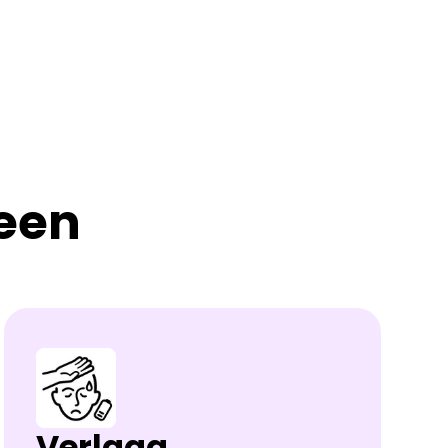
een
Verlaag