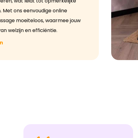
eren, wat leidt tot opmerkelijke
. Met ons eenvoudige online
assage moeiteloos, waarmee jouw
n welzijn en efficiëntie.
en