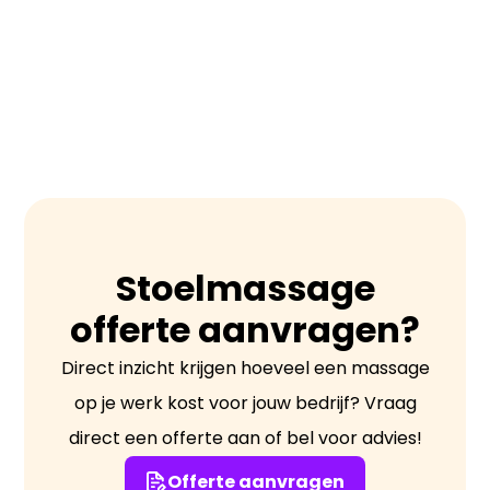
Stoelmassage verschilt van andere
massages doordat het korter is,
meestal tussen 10-20 minuten, en
wordt uitgevoerd terwijl de cliënt
gekleed is. Het is ook meer gefocust en
minder uitgebreid dan een volledige
lichaamsmassage.
Stoelmassage
offerte aanvragen?
Direct inzicht krijgen hoeveel een massage
op je werk kost voor jouw bedrijf? Vraag
direct een offerte aan of bel voor advies!
Offerte aanvragen