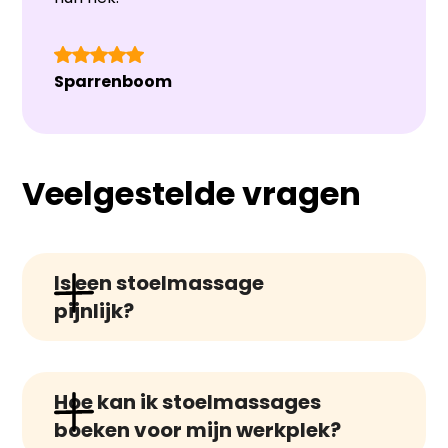
Sparrenboom
Veelgestelde vragen
Is een stoelmassage 
pijnlijk?
Een stoelmassage zou niet pijnlijk
Hoe kan ik stoelmassages 
moeten zijn. Het kan enige druk en
boeken voor mijn werkplek?
ongemak veroorzaken, vooral in